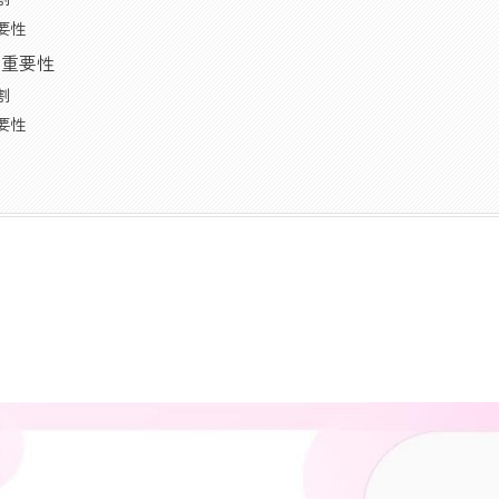
要性
と重要性
割
要性